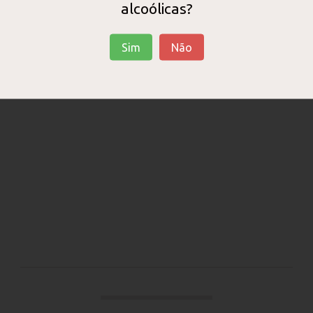
alcoólicas?
Pedra Cancela Vinha da...
Sim
Não
BRANCO