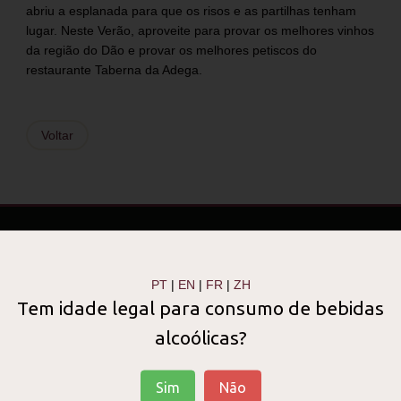
abriu a esplanada para que os risos e as partilhas tenham
lugar. Neste Verão, aproveite para provar os melhores vinhos
da região do Dão e provar os melhores petiscos do
restaurante Taberna da Adega.
Voltar
Visite a LUSOVINI
Vinhos de Portugal
PT
|
EN
|
FR
|
ZH
Tem idade legal para consumo de bebidas
ABERTO DIARIAMENTE
alcoólicas?
10H30 - 22H00
Reservar Agora
Sim
Não