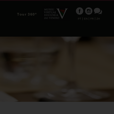
Tour 360º
PT
EN
FR
ZH