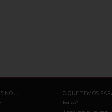
 NO ...
O QUE TEMOS PARA
k
Tour 360º
m