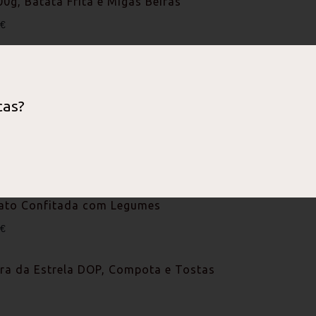
0g, Batata Frita e Migas Beirãs
0€
aberna (2 pessoas)
0€
cas?
os de Porco Preto, Batata Rústica e Migas
0€
ato Confitada com Legumes
0€
rra da Estrela DOP, Compota e Tostas