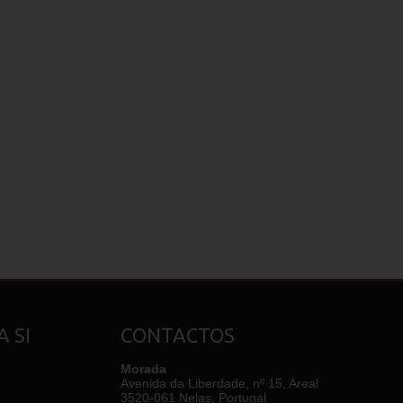
 SI
CONTACTOS
Morada
Avenida da Liberdade, nº 15, Areal
3520-061 Nelas, Portugal