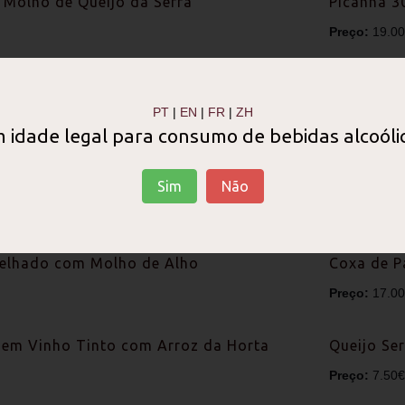
 Molho de Queijo da Serra
Picanha 30
Preço:
19.0
 Entrecosto de Porco Preto
Posta à T
PT
|
EN
|
FR
|
ZH
Preço:
44.0
 idade legal para consumo de bebidas alcoóli
 à Lagareiro
Lagartinh
Beirãs
Sim
Não
Preço:
18.0
relhado com Molho de Alho
Coxa de P
Preço:
17.0
 em Vinho Tinto com Arroz da Horta
Queijo Se
Preço:
7.50€