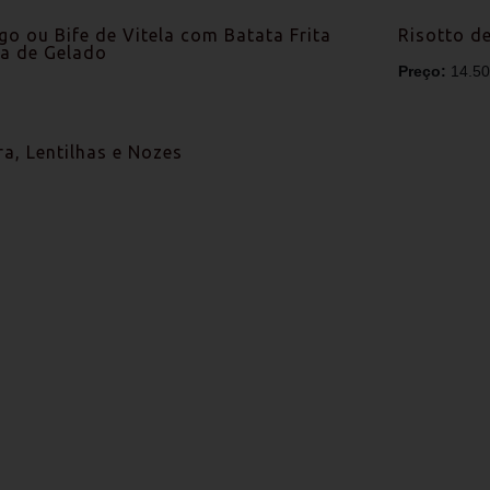
go ou Bife de Vitela com Batata Frita
Risotto d
la de Gelado
Preço:
14.5
, Lentilhas e Nozes