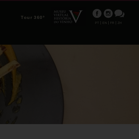
Tour 360º
PT
EN
FR
ZH