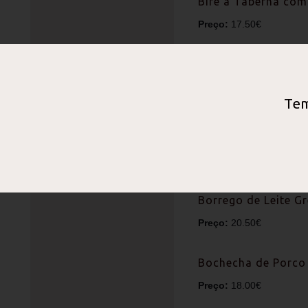
Bife à Taberna com
Preço:
17.50€
Arroz de Carqueja,
Preço:
19.00€
Tem
Lombinho de Coelho
Preço:
16.50€
Borrego de Leite G
Preço:
20.50€
Bochecha de Porco
Preço:
18.00€