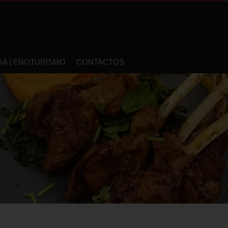
GA | ENOTURISMO
CONTACTOS