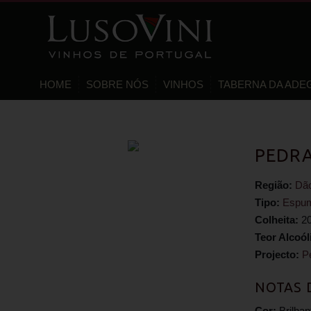
HOME
SOBRE NÓS
VINHOS
TABERNA DA ADE
PEDRA
Região:
Dã
Tipo:
Espu
Colheita:
2
Teor Alcoól
Projecto:
P
NOTAS 
Cor:
Brilha