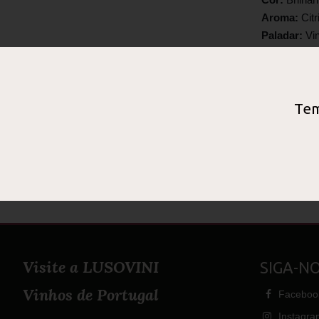
Aroma:
Cit
Paladar:
Vi
Final de pr
Castas:
Enc
GASTR
Tem
Acompanha b
Ficha Téc
Visite a LUSOVINI
SIGA-NOS
Vinhos de Portugal
Faceboo
Instagra