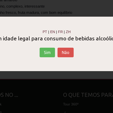
rino, complexo, interessante
nho fresco, fruta madura, com bom equilíbrio
ova:
Agradável sensação de frescura
ruzado e Cerceal Branco
PT
|
EN
|
FR
|
ZH
ONOMIA
 idade legal para consumo de bebidas alcoóli
em entradas, marisco, peixes, saladas e pratos frios
Sim
Não
nica
voltar
 NO ...
O QUE TEMOS PARA
k
Tour 360º
m