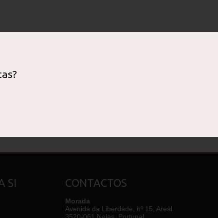
cas?
 SI
CONTACTOS
Morada
Avenida da Liberdade, nº 15, Areal
3520-061 Nelas, Portugal