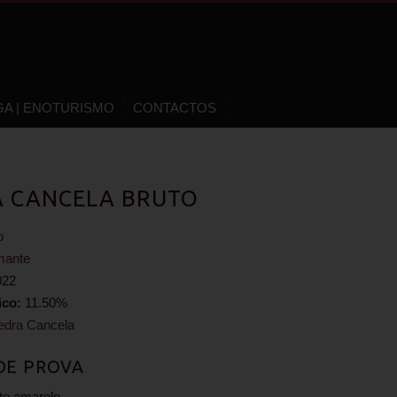
GA | ENOTURISMO
CONTACTOS
 CANCELA BRUTO
o
mante
022
ico:
11.50%
edra Cancela
DE PROVA
nte amarelo