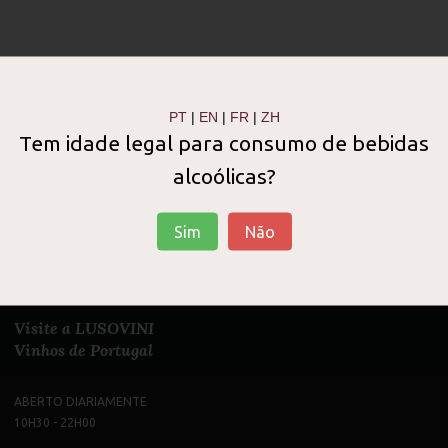
PT
|
EN
|
FR
|
ZH
Tem idade legal para consumo de bebidas
alcoólicas?
Sim
Não
Visite a LUSOVINI
Vinhos de Portugal
ABERTO DIARIAMENTE
10H30 - 22H00