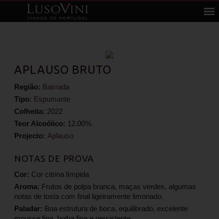
APLAUSO BRUTO
Região:
Bairrada
Tipo:
Espumante
Colheita:
2022
Teor Alcoólico:
12.00%
Projecto:
Aplauso
NOTAS DE PROVA
Cor:
Cor citrina límpida
Aroma:
Frutos de polpa branca, maças verdes, algumas
notas de tosta com final ligeiramente limonado.
Paladar:
Boa estrutura de boca, equilibrado, excelente
mousse fina, bolha fina e persistente.