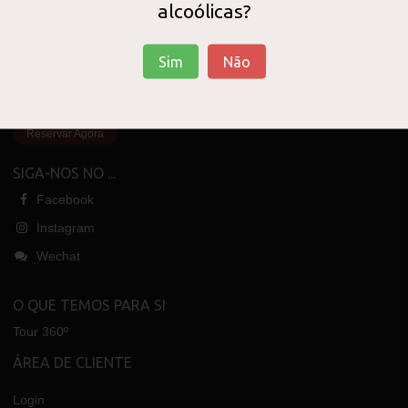
Visite a LUSOVINI
alcoólicas?
Vinhos de Portugal
Sim
Não
ABERTO DIARIAMENTE
10H30 - 22H00
Reservar Agora
SIGA-NOS NO ...
Facebook
Instagram
Wechat
O QUE TEMOS PARA SI
Tour 360º
ÁREA DE CLIENTE
Login