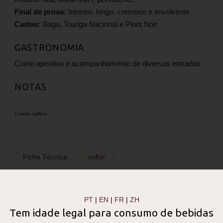
Final de prova:
Intenso, longo, cremoso e envolvente
Castas:
Baga, Touriga Nacional e Pinot Noir
GASTRONOMIA
Como aperitivo e acompanhamento de diversas entradas
NOTAS
Contém sulfitos
Ficha Técnica
voltar
PT
|
EN
|
FR
|
ZH
Tem idade legal para consumo de bebidas