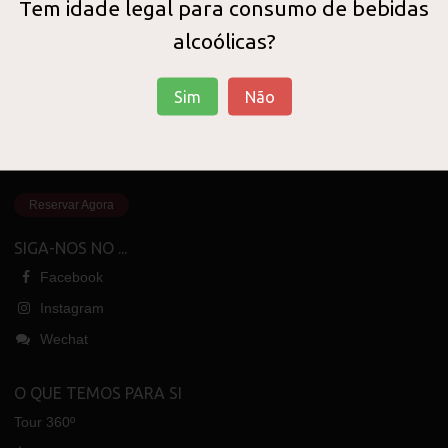
Tem idade legal para consumo de bebidas
alcoólicas?
Visite a LUSOVINI
Vinhos de Portugal
Sim
Não
ABERTO DIARIAMENTE
10H30 - 22H00
Reservar Agora
SIGA-NOS NO ...
Facebook
Instagram
Wechat
O QUE TEMOS PARA SI
Tour 360º