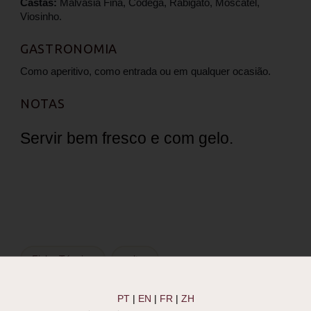
Castas:
Malvasia Fina, Codega, Rabigato, Moscatel,
Viosinho.
GASTRONOMIA
Como aperitivo, como entrada ou em qualquer ocasião.
NOTAS
Servir bem fresco e com gelo.
Ficha Técnica
voltar
PT
|
EN
|
FR
|
ZH