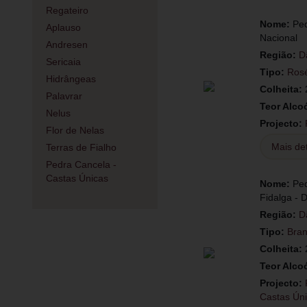
Regateiro
Nome:
Ped
Aplauso
Nacional
Andresen
Região:
D
Sericaia
Tipo:
Ros
Hidrângeas
Colheita:
Palavrar
Teor Alco
Nelus
Projecto:
Flor de Nelas
Mais de
Terras de Fialho
Pedra Cancela -
Castas Únicas
Nome:
Ped
Fidalga - 
Região:
D
Tipo:
Bra
Colheita:
Teor Alco
Projecto:
Castas Ún