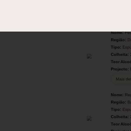
Projecto:
Mais de
Nome:
Ped
Região:
D
Tipo:
Esp
Colheita:
Teor Alco
Projecto:
Mais de
Nome:
Reg
Região:
B
Tipo:
Esp
Colheita:
Teor Alco