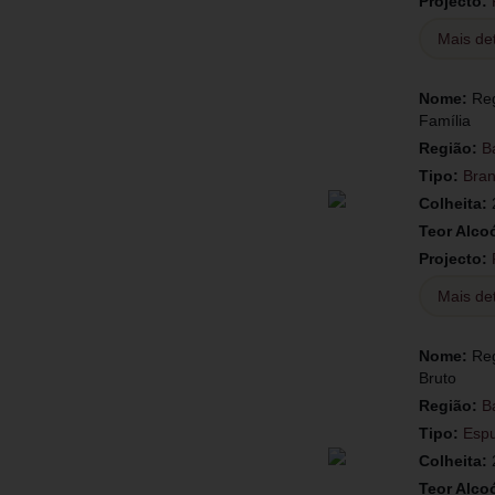
Projecto:
Mais de
Nome:
Reg
Família
Região:
B
Tipo:
Bra
Colheita:
Teor Alco
Projecto:
Mais de
Nome:
Reg
Bruto
Região:
B
Tipo:
Esp
Colheita:
Teor Alco