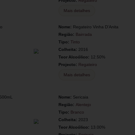
Projecto:
Regateiro
Mais detalhes
do
Nome:
Regateiro Vinha D'Anita
Região:
Bairrada
Tipo:
Tinto
Colheita:
2016
Teor Alcoólico:
12.50%
Projecto:
Regateiro
Mais detalhes
1500mL
Nome:
Sericaia
Região:
Alentejo
Tipo:
Branco
Colheita:
2023
Teor Alcoólico:
13.00%
Projecto:
Sericaia