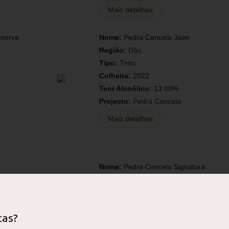
Mais detalhes
eserva
Nome:
Pedra Cancela Jaen
Região:
Dão
Tipo:
Tinto
Colheita:
2022
Teor Alcoólico:
13.00%
Projecto:
Pedra Cancela
Mais detalhes
Nome:
Pedra Cancela Signatura
Região:
Dão
Tipo:
Tinto
Colheita:
2017
cas?
Teor Alcoólico:
14.50%