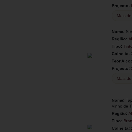
Projecto:
Mais de
Nome:
Ser
Região:
A
Tipo:
Tint
Colheita:
Teor Alco
Projecto:
Mais de
Nome:
Tap
Vinho de T
Região:
A
Tipo:
Bra
Colheita: