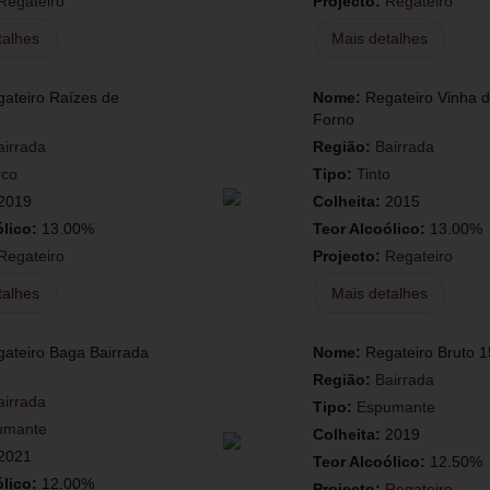
Regateiro
Projecto:
Regateiro
talhes
Mais detalhes
ateiro Raízes de
Nome:
Regateiro Vinha 
Forno
airrada
Região:
Bairrada
nco
Tipo:
Tinto
2019
Colheita:
2015
ólico:
13.00%
Teor Alcoólico:
13.00%
Regateiro
Projecto:
Regateiro
talhes
Mais detalhes
ateiro Baga Bairrada
Nome:
Regateiro Bruto 
Região:
Bairrada
airrada
Tipo:
Espumante
umante
Colheita:
2019
2021
Teor Alcoólico:
12.50%
ólico:
12.00%
Projecto:
Regateiro