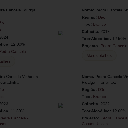
ra Cancela Touriga
Nome:
Pedra Cancela Si
Região:
Dão
ão
Tipo:
Branco
é
Colheita:
2019
2024
Teor Alcoólico:
12.50%
ólico:
12.00%
Projecto:
Pedra Cancela
Pedra Cancela
Mais detalhes
talhes
ra Cancela Vinha da
Nome:
Pedra Cancela Vi
Douradinha
Fidalga - Terrantez
ão
Região:
Dão
nco
Tipo:
Branco
2023
Colheita:
2022
ólico:
11.50%
Teor Alcoólico:
12.60%
Pedra Cancela -
Projecto:
Pedra Cancela
icas
Castas Únicas