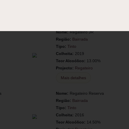
Projecto:
Pedra Cancela
Mais detalhes
Nome:
Regateiro JR
Região:
Bairrada
Tipo:
Tinto
Colheita:
2019
Teor Alcoólico:
13.00%
Projecto:
Regateiro
Mais detalhes
a
Nome:
Regateiro Reserva
Região:
Bairrada
Tipo:
Tinto
Colheita:
2016
Teor Alcoólico:
14.50%