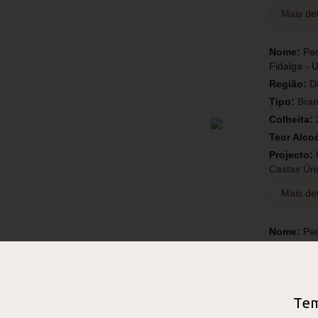
Mais de
Nome:
Ped
Fidalga - 
Região:
D
Tipo:
Bra
Colheita:
Teor Alco
Projecto:
Castas Ún
Mais de
Nome:
Ped
Nacional
Região:
D
Tipo:
Tint
Colheita:
Tem
Teor Alco