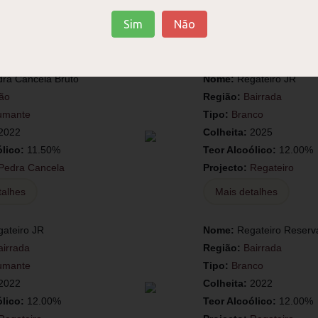
Pedra Cancela
Projecto:
Pedra Cancela
Sim
Não
talhes
Mais detalhes
ra Cancela Bruto
Nome:
Regateiro JR
ão
Região:
Bairrada
umante
Tipo:
Branco
2022
Colheita:
2025
ólico:
11.50%
Teor Alcoólico:
12.00%
Pedra Cancela
Projecto:
Regateiro
talhes
Mais detalhes
ateiro JR
Nome:
Regateiro Reserv
airrada
Região:
Bairrada
umante
Tipo:
Branco
2022
Colheita:
2022
ólico:
12.00%
Teor Alcoólico:
12.00%