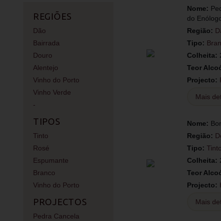
Nome:
Pe
REGIÕES
do Enólog
Região:
D
Dão
Tipo:
Bra
Bairrada
Colheita:
Douro
Teor Alco
Alentejo
Projecto:
Vinho do Porto
Vinho Verde
Mais de
-
TIPOS
Nome:
Bo
Região:
D
Tinto
Tipo:
Tint
Rosé
Colheita:
Espumante
Teor Alco
Branco
Projecto:
Vinho do Porto
PROJECTOS
Mais de
Pedra Cancela