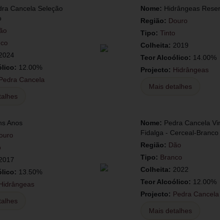
dra Cancela Seleção
Nome:
Hidrângeas Rese
o
Região:
Douro
ão
Tipo:
Tinto
nco
Colheita:
2019
2024
Teor Alcoólico:
14.00%
ólico:
12.00%
Projecto:
Hidrângeas
Pedra Cancela
Mais detalhes
talhes
ns Anos
Nome:
Pedra Cancela Vi
Fidalga - Cerceal-Branco
ouro
Região:
Dão
o
Tipo:
Branco
2017
Colheita:
2022
ólico:
13.50%
Teor Alcoólico:
12.00%
Hidrângeas
Projecto:
Pedra Cancela
talhes
Mais detalhes