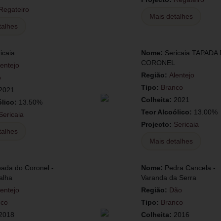
Regateiro
Mais detalhes
talhes
icaia
Nome:
Sericaia TAPADA
CORONEL
lentejo
Região:
Alentejo
o
Tipo:
Branco
2021
Colheita:
2021
ólico:
13.50%
Teor Alcoólico:
13.00%
Sericaia
Projecto:
Sericaia
talhes
Mais detalhes
ada do Coronel -
Nome:
Pedra Cancela -
alha
Varanda da Serra
lentejo
Região:
Dão
nco
Tipo:
Branco
2018
Colheita:
2016