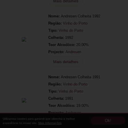
Mais detalhes
Nome:
Andresen Colheita 1992
Região:
Vinho do Porto
Tipo:
Vinho do Porto
Colheita:
1992
Teor Alcoólico:
20.00%
Projecto:
Andresen
Mais detalhes
Nome:
Andresen Colheita 1991
Região:
Vinho do Porto
Tipo:
Vinho do Porto
Colheita:
1991
Teor Alcoólico:
19.00%
Projecto:
Andresen
Utilizamos cookies para garantir que obtenha a melhor
Ok!
Mais detalhes
experiência no nosso site.
Mais Informações