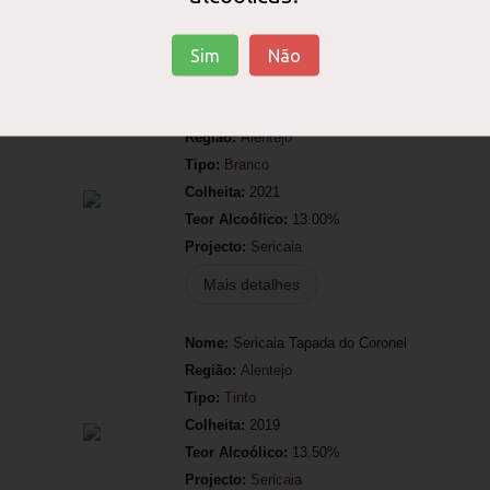
Projecto:
Sericaia
Mais detalhes
Sim
Não
Nome:
Sericaia TAPADA DO CORONEL
Região:
Alentejo
Tipo:
Branco
Colheita:
2021
Teor Alcoólico:
13.00%
Projecto:
Sericaia
Mais detalhes
Nome:
Sericaia Tapada do Coronel
Região:
Alentejo
Tipo:
Tinto
Colheita:
2019
Teor Alcoólico:
13.50%
Projecto:
Sericaia