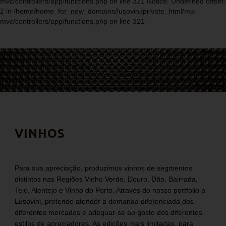
mvc/controllers/app/functions.php on line 321 Notice: Undefined offset:
2 in /home/home_for_new_domains/lusovini/private_html/mb-
mvc/controllers/app/functions.php on line 321
VINHOS
Para sua apreciação, produzimos vinhos de segmentos
distintos nas Regiões Vinho Verde, Douro, Dão, Bairrada,
Tejo, Alentejo e Vinho do Porto. Através do nosso portfolio a
Lusovini, pretende atender a demanda diferenciada dos
diferentes mercados e adequar-se ao gosto dos diferentes
estilos de apreciadores. As edições mais limitadas, para