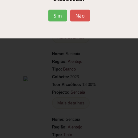
Tipo:
Espumante
Colheita:
2019
Sim
Não
Teor Alcoólico:
12.50%
Projecto:
Regateiro
Mais detalhes
Nome:
Sericaia
Região:
Alentejo
Tipo:
Branco
Colheita:
2023
Teor Alcoólico:
13.00%
Projecto:
Sericaia
Mais detalhes
Nome:
Sericaia
Região:
Alentejo
Tipo:
Tinto