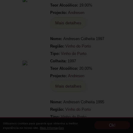
Teor Alcoólico:
19.00%
Projecto:
Andresen
Mais detalhes
Nome:
Andresen Colheita 1997
Região:
Vinho do Porto
Tipo:
Vinho do Porto
Colheita:
1997
Teor Alcoólico:
20.00%
Projecto:
Andresen
Mais detalhes
Nome:
Andresen Colheita 1995
Região:
Vinho do Porto
Tipo:
Vinho do Porto
Utilizamos cookies para garantir que obtenha a melhor
Colheita:
1995
Ok!
experiência no nosso site.
Mais Informações
Teor Alcoólico:
19.00%