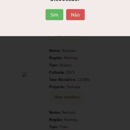
Tipo:
Espumante
Colheita:
2019
Sim
Não
Teor Alcoólico:
12.50%
Projecto:
Regateiro
Mais detalhes
Nome:
Sericaia
Região:
Alentejo
Tipo:
Branco
Colheita:
2023
Teor Alcoólico:
13.00%
Projecto:
Sericaia
Mais detalhes
Nome:
Sericaia
Região:
Alentejo
Tipo:
Tinto