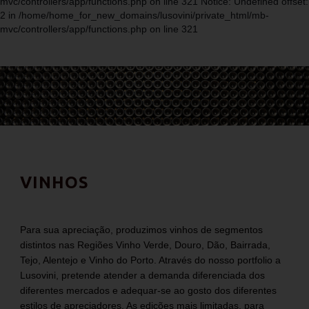
mvc/controllers/app/functions.php on line 321 Notice: Undefined offset:
2 in /home/home_for_new_domains/lusovini/private_html/mb-
mvc/controllers/app/functions.php on line 321
VINHOS
Para sua apreciação, produzimos vinhos de segmentos
distintos nas Regiões Vinho Verde, Douro, Dão, Bairrada,
Tejo, Alentejo e Vinho do Porto. Através do nosso portfolio a
Lusovini, pretende atender a demanda diferenciada dos
diferentes mercados e adequar-se ao gosto dos diferentes
estilos de apreciadores. As edições mais limitadas, para