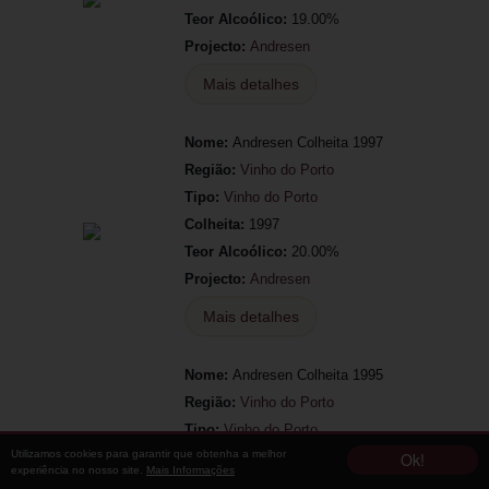
Teor Alcoólico:
19.00%
Projecto:
Andresen
Mais detalhes
Nome:
Andresen Colheita 1997
Região:
Vinho do Porto
Tipo:
Vinho do Porto
Colheita:
1997
Teor Alcoólico:
20.00%
Projecto:
Andresen
Mais detalhes
Nome:
Andresen Colheita 1995
Região:
Vinho do Porto
Tipo:
Vinho do Porto
Utilizamos cookies para garantir que obtenha a melhor
Colheita:
1995
Ok!
experiência no nosso site.
Mais Informações
Teor Alcoólico:
19.00%